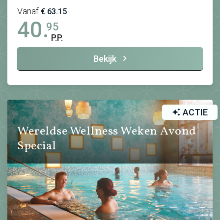
Vanaf
€ 63.15
40.
95
P.P.
Bekijk
ACTIE
Wereldse Wellness Weken Avond
Special