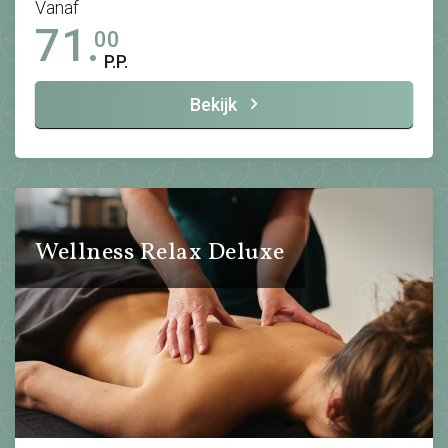
Vanaf
71.
00
P.P.
Bekijk
Wellness Relax Deluxe