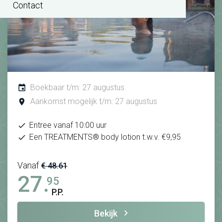
Contact
Boekbaar t/m: 27 augustus
Aankomst mogelijk t/m: 27 augustus
Entree vanaf 10:00 uur
Een TREATMENTS® body lotion t.w.v. €9,95
Vanaf
€ 48.61
27.
95
P.P.
Bekijk