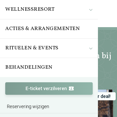
WELLNESSRESORT
ACTIES & ARRANGEMENTEN
RITUELEN & EVENTS
Acties en arrangementen bij
SpaWeesp
BEHANDELINGEN
E-ticket verzilveren
Super deal!
Zomeractie TREATMENTS®
Reservering wijzigen