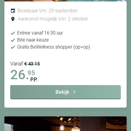
Boekbaar t/m: 29 september
Aankomst mogelijk t/m: 2 oktober
Entree vanaf 16:30 uur
Bite naar keuze
Gratis BeWellness shopper (op=op)
Vanaf
€ 43.15
26.
95
P.P.
Bekijk