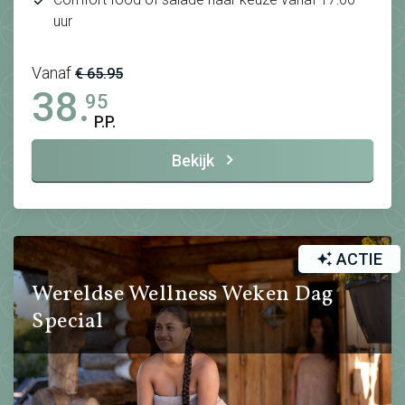
uur
Vanaf
€ 65.95
38.
95
P.P.
Bekijk
ACTIE
Wereldse Wellness Weken Dag
Special