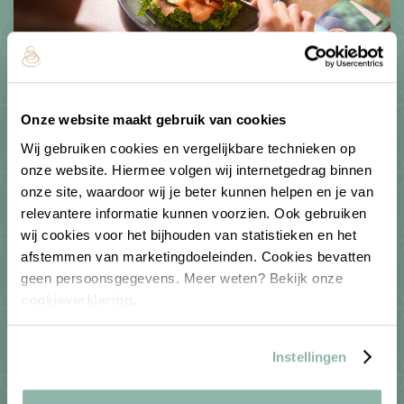
Entree vanaf 10:00 uur
Onze website maakt gebruik van cookies
Koffie of thee met gebak
Belegd broodje naar keuze tot 17:00 uur
Wij gebruiken cookies en vergelijkbare technieken op
Hoofdgerecht naar keuze
onze website. Hiermee volgen wij internetgedrag binnen
Dessert naar keuze
onze site, waardoor wij je beter kunnen helpen en je van
3 drankjes naar keuze (non-alcoholisch)*
relevantere informatie kunnen voorzien. Ook gebruiken
Behandeling naar keuze van 25 min**
wij cookies voor het bijhouden van statistieken en het
afstemmen van marketingdoeleinden. Cookies bevatten
geen persoonsgegevens. Meer weten? Bekijk onze
Vanaf
cookieverklaring
.
142.
95
P.P.
Instellingen
Bekijk