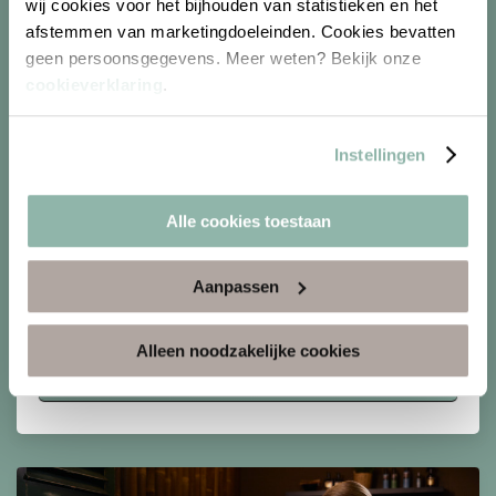
wij cookies voor het bijhouden van statistieken en het
afstemmen van marketingdoeleinden. Cookies bevatten
geen persoonsgegevens. Meer weten? Bekijk onze
cookieverklaring
.
Gericht op het ontspannen van de spieren
Instellingen
Gebruik van ontspannende amandelolie
Duur: 25 of 50 minuten
Alle cookies toestaan
Vanaf
Aanpassen
47.
95
P.P.
Alleen noodzakelijke cookies
Bekijk