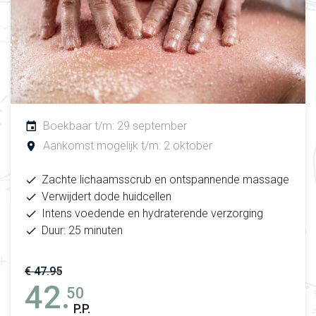
Boekbaar t/m: 29 september
Aankomst mogelijk t/m: 2 oktober
Zachte lichaamsscrub en ontspannende massage
Verwijdert dode huidcellen
Intens voedende en hydraterende verzorging
Duur: 25 minuten
€ 47.95
42.
50
P.P.