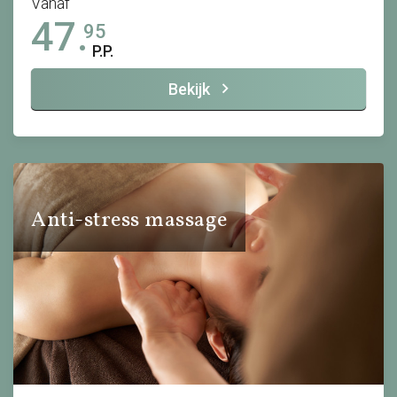
Vanaf
47.
95
P.P.
Bekijk
Anti-stress massage