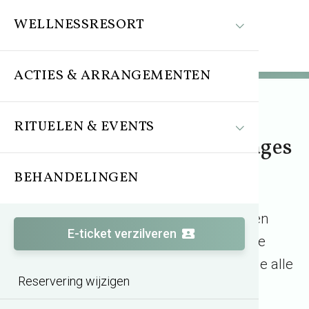
WELLNESSRESORT
ACTIES & ARRANGEMENTEN
RITUELEN & EVENTS
Behandelingen en massages
BEHANDELINGEN
Maak je saunadag compleet met een
E-ticket verzilveren
heerlijke
massages
of een van onze
unieke
rituelen
.
Op deze pagina ontdek je alle
Reservering wijzigen
behandelmogelijkheden.