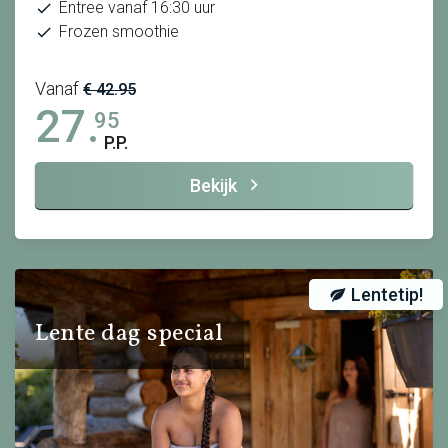
Entree vanaf 16:30 uur
Frozen smoothie
Vanaf
€ 42.95
27.
95
P.P.
Bekijk
Lentetip!
Lente dag special