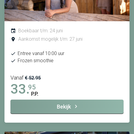
Boekbaar t/m: 24 juni
Aankomst mogelijk t/m: 27 juni
Entree vanaf 10:00 uur
Frozen smoothie
Vanaf
€ 52.95
33.
95
P.P.
Bekijk