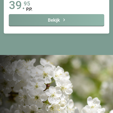
39.
95
P.P.
Bekijk