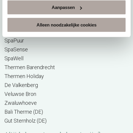
Onze resorts
Aanpassen
Elysium
Alleen noodzakelijke cookies
Hezemeer
SpaPuur
SpaSense
SpaWell
Thermen Barendrecht
Thermen Holiday
De Valkenberg
Veluwse Bron
Zwaluwhoeve
Bali Therme (DE)
Gut Sternholz (DE)