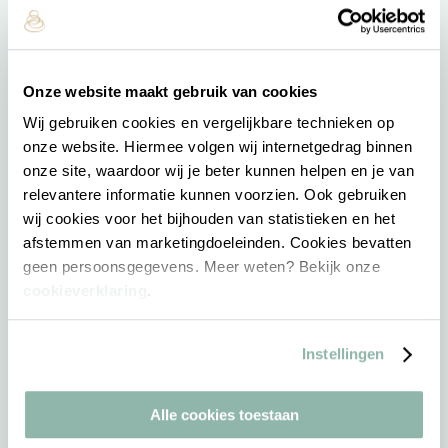
Massage opleidingen
Wellness Giftcard
Aufguss Challenge
Onze website maakt gebruik van cookies
Praktische info
Wij gebruiken cookies en vergelijkbare technieken op
onze website. Hiermee volgen wij internetgedrag binnen
onze site, waardoor wij je beter kunnen helpen en je van
Entreeprijzen
relevantere informatie kunnen voorzien. Ook gebruiken
Badenkaarten
wij cookies voor het bijhouden van statistieken en het
Badkledingdagen
afstemmen van marketingdoeleinden. Cookies bevatten
geen persoonsgegevens. Meer weten? Bekijk onze
Reservering wijzigen
cookieverklaring
.
Adres & route
Openingstijden
Instellingen
Veelgestelde vragen
Ons goede doel
Alle cookies toestaan
Resort