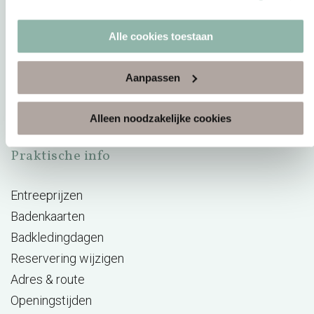
Arrangementen
Alle cookies toestaan
Vacatures
BeWellness
Aanpassen
Massage opleidingen
Wellness Giftcard
Alleen noodzakelijke cookies
Aufguss Challenge
Praktische info
Entreeprijzen
Badenkaarten
Badkledingdagen
Reservering wijzigen
Adres & route
Openingstijden