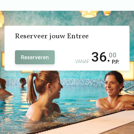
Reserveer jouw Entree
36.
00
Reserveren
VANAF
P.P.