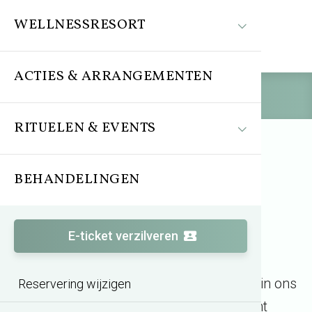
WELLNESSRESORT
ACTIES & ARRANGEMENTEN
Reserveren
RITUELEN & EVENTS
BEHANDELINGEN
Entree
Entree avond
E-ticket verzilveren
Kom genieten van een bijzondere avond in ons
Reservering wijzigen
resort: kies voor een avondentree. Je bent