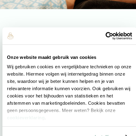
Onze website maakt gebruik van cookies
Snoezel ritueel
Wij gebruiken cookies en vergelijkbare technieken op onze
website. Hiermee volgen wij internetgedrag binnen onze
Keuze
site, waardoor wij je beter kunnen helpen en je van
relevantere informatie kunnen voorzien. Ook gebruiken wij
cookies voor het bijhouden van statistieken en het
afstemmen van marketingdoeleinden. Cookies bevatten
Waan jezelf in een andere wereld tijdens deze
geen persoonsgegevens. Meer weten? Bekijk onze
groepssessie. Een ontspannend ritueel met enkele
cookieverklaring
.
massagegrepen, een heerlijk gezichtsmasker en een hand-
en voetmassage. Een ware beleving tijdens jouw dagje